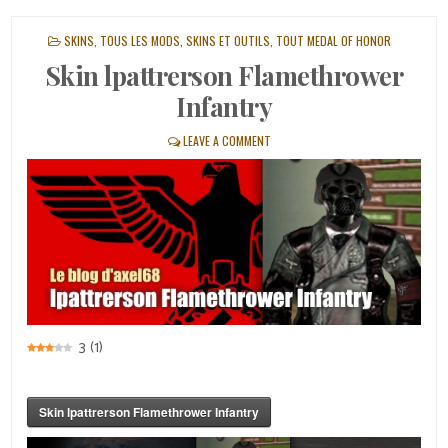
POSTED
SKINS
,
TOUS LES MODS, SKINS ET OUTILS
,
TOUT MEDAL OF HONOR
IN
Skin lpattrerson Flamethrower
Infantry
LEAVE A COMMENT
3
(
1
)
Skin lpattrerson Flamethrower Infantry