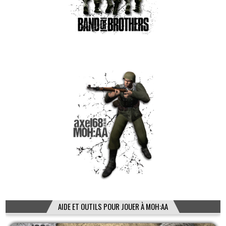
AIDE ET OUTILS POUR JOUER À MOH:AA