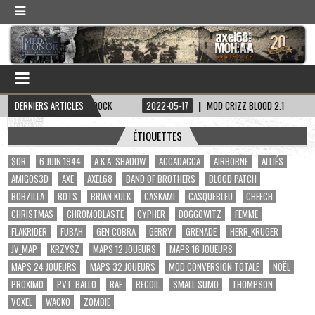
CAPITAINE HADDOCK
DERNIERS ARTICLES
2022-05-17
MOD CRIZZ BLOOD 2.1
2022-05-0
ÉTIQUETTES
$OR
6 JUIN 1944
A.K.A. SHADOW
ACCADACCA
AIRBORNE
ALLIÉS
AMIGOS3D
AXE
AXEL68
BAND OF BROTHERS
BLOOD PATCH
BOBZILLA
BOTS
BRIAN KULK
CASKAMI
CASQUEBLEU
CHEECH
CHRISTMAS
CHROMOBLASTE
CYPHER
DOGGOWITZ
FEMME
FLAKRIDER
FUBAH
GEN COBRA
GERRY
GRENADE
HERR_KRUGER
JV_MAP
KRZYSZ
MAPS 12 JOUEURS
MAPS 16 JOUEURS
MAPS 24 JOUEURS
MAPS 32 JOUEURS
MOD CONVERSION TOTALE
NOËL
PROXIMO
PVT. BALLO
RAF
RECOIL
SMALL SUMO
THOMPSON
VOXEL
WACKO
ZOMBIE