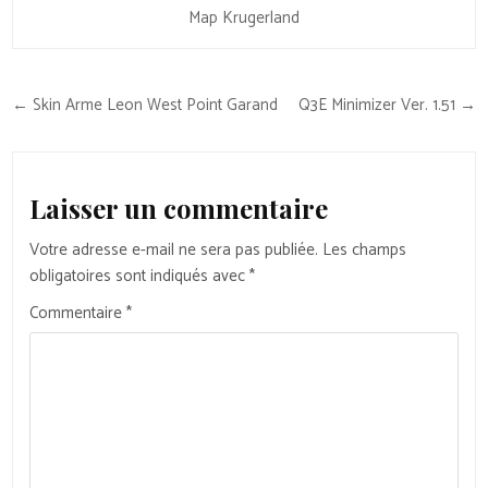
Map Krugerland
Navigation
← Skin Arme Leon West Point Garand
Q3E Minimizer Ver. 1.51 →
de
l’article
Laisser un commentaire
Votre adresse e-mail ne sera pas publiée.
Les champs
obligatoires sont indiqués avec
*
Commentaire
*