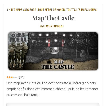
POSTED
LES MAPS AVEC BOTS
,
TOUT MEDAL OF HONOR
,
TOUTES LES MAPS MOHAA
IN
Map The Castle
LEAVE A COMMENT
3
(
1
)
Une map avec Bots où l’objectif consiste à libérer 3 soldats
emprisonnés dans cet immense château puis de les ramener
au camion. Palpitant !