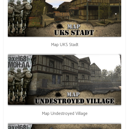
Map UKS Stadt
Map Undestroyed Village