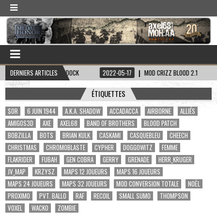
 CAPITAINE HADDOCK
DERNIERS ARTICLES
2022-05-17
MOD CRIZZ BLOOD 2.1
2022-05-
ÉTIQUETTES
$OR
6 JUIN 1944
A.K.A. SHADOW
ACCADACCA
AIRBORNE
ALLIÉS
AMIGOS3D
AXE
AXEL68
BAND OF BROTHERS
BLOOD PATCH
BOBZILLA
BOTS
BRIAN KULK
CASKAMI
CASQUEBLEU
CHEECH
CHRISTMAS
CHROMOBLASTE
CYPHER
DOGGOWITZ
FEMME
FLAKRIDER
FUBAH
GEN COBRA
GERRY
GRENADE
HERR_KRUGER
JV_MAP
KRZYSZ
MAPS 12 JOUEURS
MAPS 16 JOUEURS
MAPS 24 JOUEURS
MAPS 32 JOUEURS
MOD CONVERSION TOTALE
NOËL
PROXIMO
PVT. BALLO
RAF
RECOIL
SMALL SUMO
THOMPSON
VOXEL
WACKO
ZOMBIE