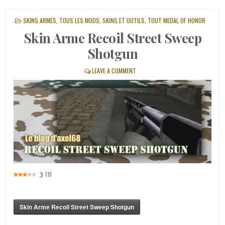
POSTED
SKINS ARMES
,
TOUS LES MODS, SKINS ET OUTILS
,
TOUT MEDAL OF HONOR
IN
Skin Arme Recoil Street Sweep
Shotgun
LEAVE A COMMENT
3
(
1
)
Skin Arme Recoil Street Sweep Shotgun