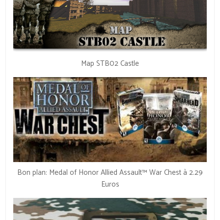
Map STB02 Castle
Bon plan: Medal of Honor Allied Assault™ War Chest à 2.29
Euros