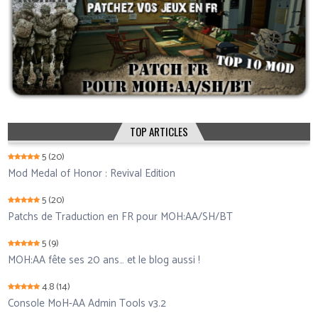
TOP ARTICLES
5
(20)
Mod Medal of Honor : Revival Edition
5
(20)
Patchs de Traduction en FR pour MOH:AA/SH/BT
5
(9)
MOH:AA fête ses 20 ans… et le blog aussi !
4.8
(14)
Console MoH-AA Admin Tools v3.2