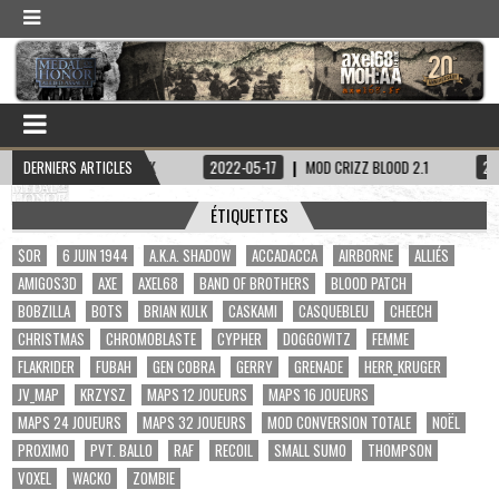
ITAINE HADDOCK
DERNIERS ARTICLES
2022-05-17
MOD CRIZZ BLOOD 2.1
2022-05-01
ÉTIQUETTES
$OR
6 JUIN 1944
A.K.A. SHADOW
ACCADACCA
AIRBORNE
ALLIÉS
AMIGOS3D
AXE
AXEL68
BAND OF BROTHERS
BLOOD PATCH
BOBZILLA
BOTS
BRIAN KULK
CASKAMI
CASQUEBLEU
CHEECH
CHRISTMAS
CHROMOBLASTE
CYPHER
DOGGOWITZ
FEMME
FLAKRIDER
FUBAH
GEN COBRA
GERRY
GRENADE
HERR_KRUGER
JV_MAP
KRZYSZ
MAPS 12 JOUEURS
MAPS 16 JOUEURS
MAPS 24 JOUEURS
MAPS 32 JOUEURS
MOD CONVERSION TOTALE
NOËL
PROXIMO
PVT. BALLO
RAF
RECOIL
SMALL SUMO
THOMPSON
VOXEL
WACKO
ZOMBIE