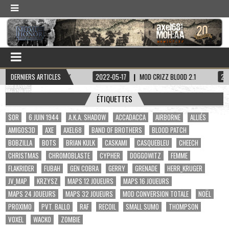
TAINE HADDOCK
DERNIERS ARTICLES
2022-05-17
MOD CRIZZ BLOOD 2.1
2022-05-01
ÉTIQUETTES
$OR
6 JUIN 1944
A.K.A. SHADOW
ACCADACCA
AIRBORNE
ALLIÉS
AMIGOS3D
AXE
AXEL68
BAND OF BROTHERS
BLOOD PATCH
BOBZILLA
BOTS
BRIAN KULK
CASKAMI
CASQUEBLEU
CHEECH
CHRISTMAS
CHROMOBLASTE
CYPHER
DOGGOWITZ
FEMME
FLAKRIDER
FUBAH
GEN COBRA
GERRY
GRENADE
HERR_KRUGER
JV_MAP
KRZYSZ
MAPS 12 JOUEURS
MAPS 16 JOUEURS
MAPS 24 JOUEURS
MAPS 32 JOUEURS
MOD CONVERSION TOTALE
NOËL
PROXIMO
PVT. BALLO
RAF
RECOIL
SMALL SUMO
THOMPSON
VOXEL
WACKO
ZOMBIE