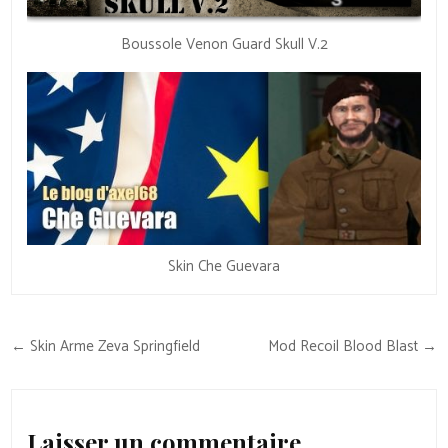
Boussole Venon Guard Skull V.2
Skin Che Guevara
Navigation
← Skin Arme Zeva Springfield
Mod Recoil Blood Blast →
de
l’article
Laisser un commentaire