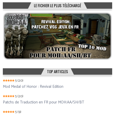
LE FICHIER LE PLUS TÉLÉCHARGÉ
TOP ARTICLES
5
(20)
Mod Medal of Honor : Revival Edition
5
(20)
Patchs de Traduction en FR pour MOH:AA/SH/BT
5
(9)