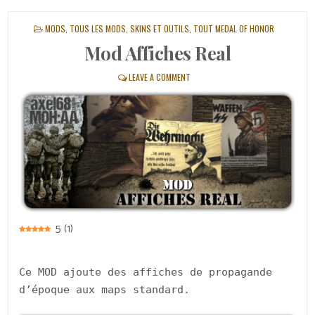
POSTED
MODS
,
TOUS LES MODS, SKINS ET OUTILS
,
TOUT MEDAL OF HONOR
IN
Mod Affiches Real
LEAVE A COMMENT
5
(
1
)
Ce MOD ajoute des affiches de propagande
d’époque aux maps standard.