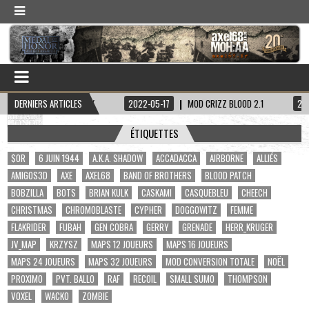
TAINE HADDOCK
DERNIERS ARTICLES
2022-05-17
MOD CRIZZ BLOOD 2.1
2022-05-01
ÉTIQUETTES
$OR
6 JUIN 1944
A.K.A. SHADOW
ACCADACCA
AIRBORNE
ALLIÉS
AMIGOS3D
AXE
AXEL68
BAND OF BROTHERS
BLOOD PATCH
BOBZILLA
BOTS
BRIAN KULK
CASKAMI
CASQUEBLEU
CHEECH
CHRISTMAS
CHROMOBLASTE
CYPHER
DOGGOWITZ
FEMME
FLAKRIDER
FUBAH
GEN COBRA
GERRY
GRENADE
HERR_KRUGER
JV_MAP
KRZYSZ
MAPS 12 JOUEURS
MAPS 16 JOUEURS
MAPS 24 JOUEURS
MAPS 32 JOUEURS
MOD CONVERSION TOTALE
NOËL
PROXIMO
PVT. BALLO
RAF
RECOIL
SMALL SUMO
THOMPSON
VOXEL
WACKO
ZOMBIE