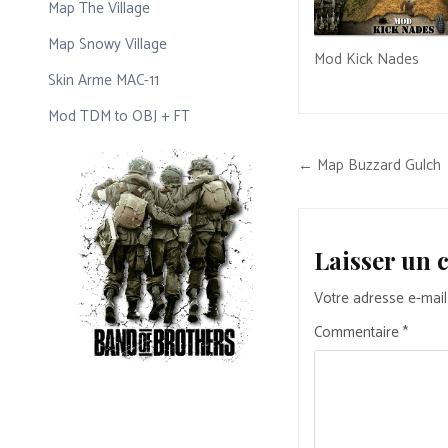
Map The Village
Map Snowy Village
Mod Kick Nades
Skin Arme MAC-11
Mod TDM to OBJ + FT
Navigation
← Map Buzzard Gulch
de
l’article
Laisser un
Votre adresse e-mail
Commentaire
*