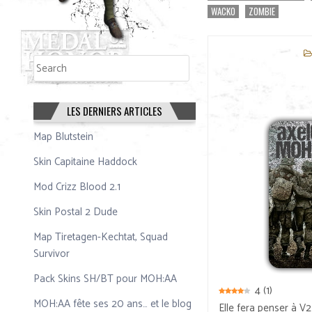
WACKO
ZOMBIE
Rechercher
Rechercher
LES DERNIERS ARTICLES
Map Blutstein
Skin Capitaine Haddock
Mod Crizz Blood 2.1
Skin Postal 2 Dude
Map Tiretagen-Kechtat, Squad
Survivor
Pack Skins SH/BT pour MOH:AA
4
(
1
)
MOH:AA fête ses 20 ans… et le blog
Elle fera penser à V