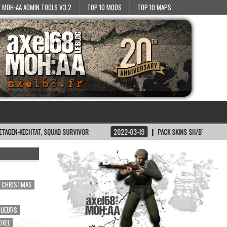
MOH-AA ADMIN TOOLS V3.2
TOP 10 MODS
TOP 10 MAPS
HTAT, SQUAD SURVIVOR
2022-03-19
PACK SKINS SH/BT POUR MOH:AA
CHRISTMAS
OUEURS
OXEL