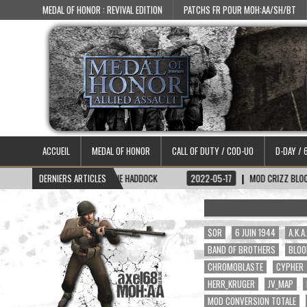
MEDAL OF HONOR : REVIVAL EDITION
PATCHS FR POUR MOH:AA/SH/BT
ACCUEIL
MEDAL OF HONOR
CALL OF DUTY / COD-UO
D-DAY / 
-15
SKIN CAPITAINE HADDOCK
DERNIERS ARTICLES
2022-05-17
MOD CRIZZ BLOOD 2.1
$OR
6 JUIN 1944
A.K.
BAND OF BROTHERS
BLOO
CHROMOBLASTE
CYPHER
HERR_KRUGER
JV_MAP
MOD CONVERSION TOTALE