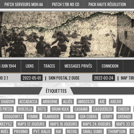
PATCH SERVEURS MOH:AA
PATCH 1.11B NO CD
PACK HAUTE RÉSOLUTION
6 JUIN 1944
LIENS
TRACES
MESSAGES PRIVÉS
CONNEXION
2022-05-01
SKIN POSTAL 2 DUDE
2022-03-24
MAP TIRETAGEN-KEC
ÉTIQUETTES
A. SHADOW
ACCADACCA
AIRBORNE
ALLIÉS
AMIGOS3D
AXE
AXEL68
D PATCH
BOBZILLA
BOTS
BRIAN KULK
CASKAMI
CASQUEBLEU
CHEECH
DOGGOWITZ
FEMME
FLAKRIDER
FUBAH
GEN COBRA
GERRY
GRENADE
KRZYSZ
MAPS 12 JOUEURS
MAPS 16 JOUEURS
MAPS 24 JOUEURS
MAPS 32 J
NOËL
PROXIMO
PVT. BALLO
RAF
RECOIL
SMALL SUMO
THOMPSON
V