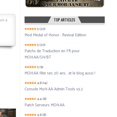
.
TOP ARTICLES
rom a
5
(20)
Mod Medal of Honor : Revival Edition
5
(20)
Patchs de Traduction en FR pour
MOH:AA/SH/BT
5
(9)
MOH:AA fête ses 20 ans… et le blog aussi !
4.8
(14)
Console MoH-AA Admin Tools v3.2
4.4
(8)
Patch Serveurs MOH:AA
4.8
(8)