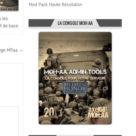
Mod Pack Haute Résolution
 les
LA CONSOLE MOH:AA
 de base
uge MP44 →