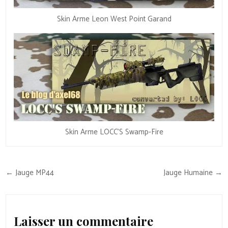
Skin Arme Leon West Point Garand
Skin Arme LOCC’S Swamp-Fire
Navigation
← Jauge MP44
Jauge Humaine →
de
l’article
Laisser un commentaire