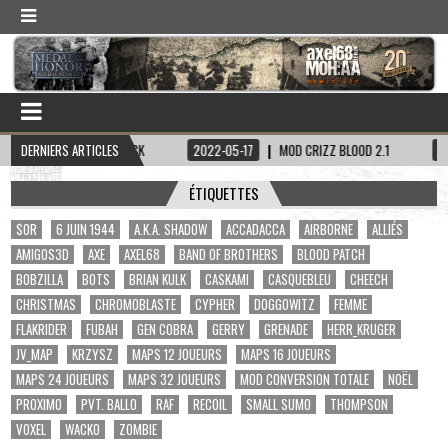
PITAINE HADDOCK
DERNIERS ARTICLES
2022-05-17
MOD CRIZZ BLOOD 2.1
2022-05-01
ÉTIQUETTES
$OR
6 JUIN 1944
A.K.A. SHADOW
ACCADACCA
AIRBORNE
ALLIÉS
AMIGOS3D
AXE
AXEL68
BAND OF BROTHERS
BLOOD PATCH
BOBZILLA
BOTS
BRIAN KULK
CASKAMI
CASQUEBLEU
CHEECH
CHRISTMAS
CHROMOBLASTE
CYPHER
DOGGOWITZ
FEMME
FLAKRIDER
FUBAH
GEN COBRA
GERRY
GRENADE
HERR_KRUGER
JV_MAP
KRZYSZ
MAPS 12 JOUEURS
MAPS 16 JOUEURS
MAPS 24 JOUEURS
MAPS 32 JOUEURS
MOD CONVERSION TOTALE
NOËL
PROXIMO
PVT. BALLO
RAF
RECOIL
SMALL SUMO
THOMPSON
VOXEL
WACKO
ZOMBIE