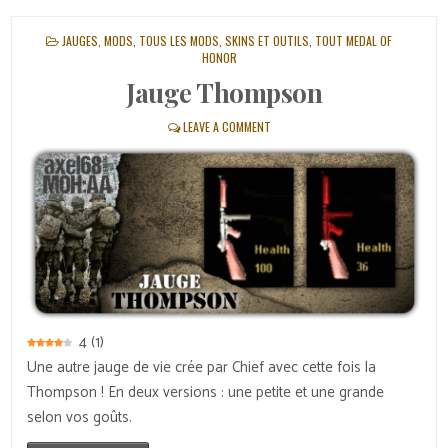
POSTED
JAUGES
,
MODS
,
TOUS LES MODS, SKINS ET OUTILS
,
TOUT MEDAL OF
IN
HONOR
Jauge Thompson
LEAVE A COMMENT
4
(
1
)
Une autre jauge de vie crée par Chief avec cette fois la
Thompson ! En deux versions : une petite et une grande
selon vos goûts.