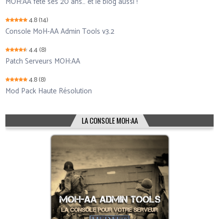
MOH:AA fête ses 20 ans… et le blog aussi !
4.8
(14)
Console MoH-AA Admin Tools v3.2
4.4
(8)
Patch Serveurs MOH:AA
4.8
(8)
Mod Pack Haute Résolution
LA CONSOLE MOH:AA