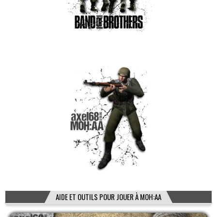
AIDE ET OUTILS POUR JOUER À MOH:AA