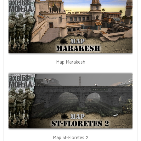
Map Marakesh
Map St-Floretes 2