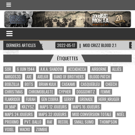
PITAINE HADDOCK
DERNIERS ARTICLES
2022-05-17
MOD CRIZZ BLOOD 2.1
2022-05-01
ÉTIQUETTES
$OR
6 JUIN 1944
A.K.A. SHADOW
ACCADACCA
AIRBORNE
ALLIÉS
AMIGOS3D
AXE
AXEL68
BAND OF BROTHERS
BLOOD PATCH
BOBZILLA
BOTS
BRIAN KULK
CASKAMI
CASQUEBLEU
CHEECH
CHRISTMAS
CHROMOBLASTE
CYPHER
DOGGOWITZ
FEMME
FLAKRIDER
FUBAH
GEN COBRA
GERRY
GRENADE
HERR_KRUGER
JV_MAP
KRZYSZ
MAPS 12 JOUEURS
MAPS 16 JOUEURS
MAPS 24 JOUEURS
MAPS 32 JOUEURS
MOD CONVERSION TOTALE
NOËL
PROXIMO
PVT. BALLO
RAF
RECOIL
SMALL SUMO
THOMPSON
VOXEL
WACKO
ZOMBIE