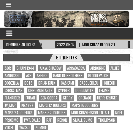
TAINE HADDOCK
DERNIERS ARTICLES
2022-05-17
MOD CRIZZ BLOOD 2.1
2022-05-01
ÉTIQUETTES
$OR
6 JUIN 1944
A.K.A. SHADOW
ACCADACCA
AIRBORNE
ALLIÉS
AMIGOS3D
AXE
AXEL68
BAND OF BROTHERS
BLOOD PATCH
BOBZILLA
BOTS
BRIAN KULK
CASKAMI
CASQUEBLEU
CHEECH
CHRISTMAS
CHROMOBLASTE
CYPHER
DOGGOWITZ
FEMME
FLAKRIDER
FUBAH
GEN COBRA
GERRY
GRENADE
HERR_KRUGER
JV_MAP
KRZYSZ
MAPS 12 JOUEURS
MAPS 16 JOUEURS
MAPS 24 JOUEURS
MAPS 32 JOUEURS
MOD CONVERSION TOTALE
NOËL
PROXIMO
PVT. BALLO
RAF
RECOIL
SMALL SUMO
THOMPSON
VOXEL
WACKO
ZOMBIE