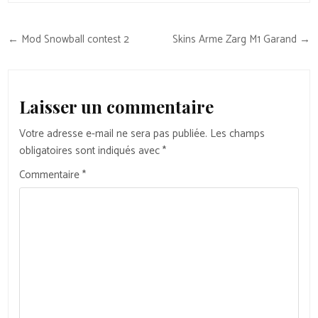
Navigation
← Mod Snowball contest 2
Skins Arme Zarg M1 Garand →
de
l’article
Laisser un commentaire
Votre adresse e-mail ne sera pas publiée.
Les champs
obligatoires sont indiqués avec
*
Commentaire
*