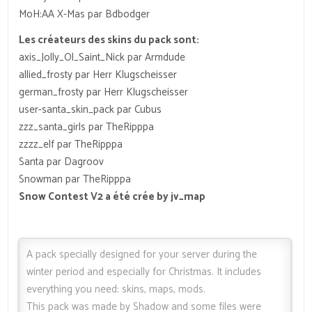
MoH:AA X-Mas par Bdbodger
Les créateurs des skins du pack sont:
axis_Jolly_Ol_Saint_Nick par Armdude
allied_frosty par Herr Klugscheisser
german_frosty par Herr Klugscheisser
user-santa_skin_pack par Cubus
zzz_santa_girls par TheRipppa
zzzz_elf par TheRipppa
Santa par Dagroov
Snowman par TheRipppa
Snow Contest V2 a été crée by jv_map
A pack specially designed for your server during the
winter period and especially for Christmas. It includes
everything you need: skins, maps, mods.
This pack was made by Shadow and some files were