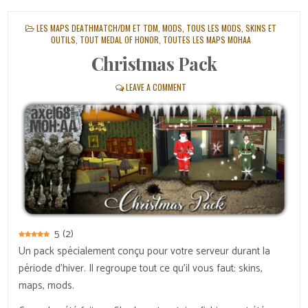
POSTED
LES MAPS DEATHMATCH/DM ET TDM
,
MODS
,
TOUS LES MODS, SKINS ET
IN
OUTILS
,
TOUT MEDAL OF HONOR
,
TOUTES LES MAPS MOHAA
Christmas Pack
LEAVE A COMMENT
5
(
2
)
Un pack spécialement conçu pour votre serveur durant la
période d’hiver. Il regroupe tout ce qu’il vous faut: skins,
maps, mods.