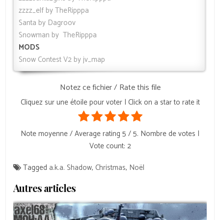
zzzz_elf by TheRipppa
Santa by Dagroov
Snowman by TheRipppa
MODS
Snow Contest V2 by jv_map
Notez ce fichier / Rate this file
Cliquez sur une étoile pour voter | Click on a star to rate it
Note moyenne / Average rating
5
/ 5. Nombre de votes |
Vote count:
2
Tagged
a.k.a. Shadow
,
Christmas
,
Noël
Autres articles