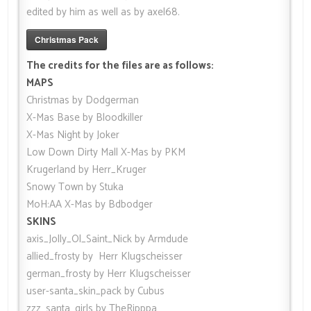
edited by him as well as by axel68.
Christmas Pack
The credits for the files are as follows:
MAPS
Christmas by Dodgerman
X-Mas Base by Bloodkiller
X-Mas Night by Joker
Low Down Dirty Mall X-Mas by PKM
Krugerland by Herr_Kruger
Snowy Town by Stuka
MoH:AA X-Mas by Bdbodger
SKINS
axis_Jolly_Ol_Saint_Nick by Armdude
allied_frosty by Herr Klugscheisser
german_frosty by Herr Klugscheisser
user-santa_skin_pack by Cubus
zzz_santa_girls by TheRipppa