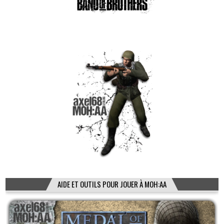
AIDE ET OUTILS POUR JOUER À MOH:AA