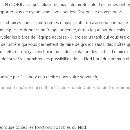
TDM et OBJ) ainsi qu’à plusieurs maps du mode solo. Les armes ont 
pporter plus de dynamisme à vos parties. Disponible en version 2.1.
res et mixés dans les différentes maps, piloter un avion ou une fusée
r un Jetpack, ordonner une frappe aérienne, être attaqué par des chiens,
voler les bières de l’équipe adverse ^^), croiser un tank qui vous tire 
x de lumière qui vous permettent de faire de grands sauts, des boîtes q
e, etc.. et tout ça s’enchaine au fil de la rotation des cartes. Le mieux
e découvrir les nombreuses possibilités de ce Mod hors du commun et
conisée par Sklipnoty et à mettre dans votre server.cfg :
dm/mohdm1 dm/mohdm3 m1l1 m2l2c dm/mohdm7 dm/mohdm2 dm/moh
egroupe toutes les fonctions possibles du Mod.