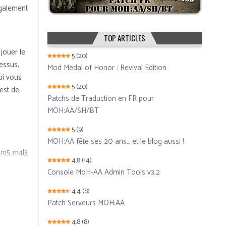
également
TOP ARTICLES
 jouer le
5
(20)
dessus,
Mod Medal of Honor : Revival Edition
ui vous
5
(20)
 est de
Patchs de Traduction en FR pour
MOH:AA/SH/BT
5
(9)
MOH:AA fête ses 20 ans… et le blog aussi !
dm5 m4l3
4.8
(14)
Console MoH-AA Admin Tools v3.2
4.4
(8)
Patch Serveurs MOH:AA
4.8
(8)