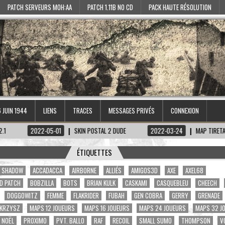
PATCH SERVEURS MOH:AA
PATCH 1.11B NO CD
PACK HAUTE RÉSOLUTION
6 JUIN 1944
LIENS
TRACES
MESSAGES PRIVÉS
CONNEXION
5-01
SKIN POSTAL 2 DUDE
2022-03-24
MAP TIRETAGEN-KECHTAT, SQU
ÉTIQUETTES
A. SHADOW
ACCADACCA
AIRBORNE
ALLIÉS
AMIGOS3D
AXE
AXEL68
D PATCH
BOBZILLA
BOTS
BRIAN KULK
CASKAMI
CASQUEBLEU
CHEECH
DOGGOWITZ
FEMME
FLAKRIDER
FUBAH
GEN COBRA
GERRY
GRENADE
KRZYSZ
MAPS 12 JOUEURS
MAPS 16 JOUEURS
MAPS 24 JOUEURS
MAPS 32 J
NOËL
PROXIMO
PVT. BALLO
RAF
RECOIL
SMALL SUMO
THOMPSON
V