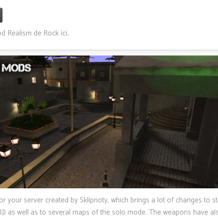
d Realism de Rock ici
.
or your server created by Sklipnoty, which brings a lot of changes to s
 as well as to several maps of the solo mode.
The weapons have al