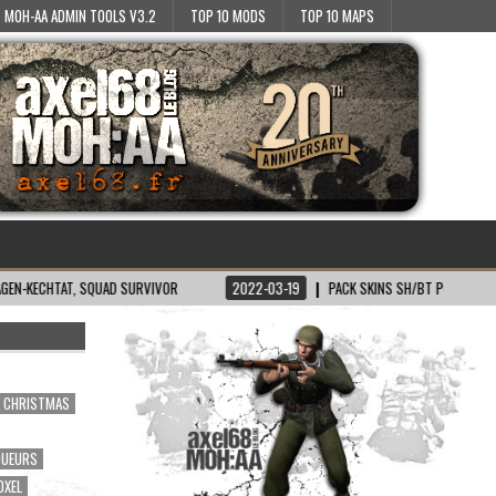
MOH-AA ADMIN TOOLS V3.2
TOP 10 MODS
TOP 10 MAPS
AD SURVIVOR
2022-03-19
PACK SKINS SH/BT POUR MOH:AA
2022-
CHRISTMAS
OUEURS
OXEL