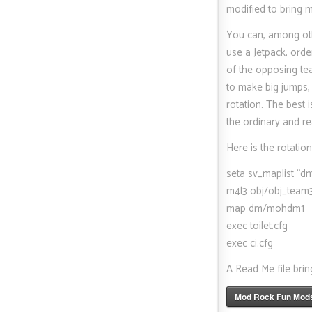
modified to bring
You can, among othe
use a Jetpack, orde
of the opposing tea
to make big jumps, 
rotation. The best 
the ordinary and rea
Here is the rotatio
seta sv_maplist
m4l3 obj/obj_team
map dm/mohdm1
exec toilet.cfg
exec ci.cfg
A Read Me file brin
Mod Rock Fun Mod