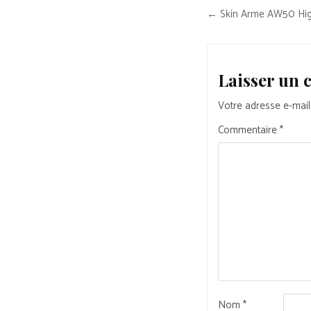
Navigation
← Skin Arme AW50 Hig
de
l’article
Laisser un
Votre adresse e-mail
Commentaire
*
Nom
*