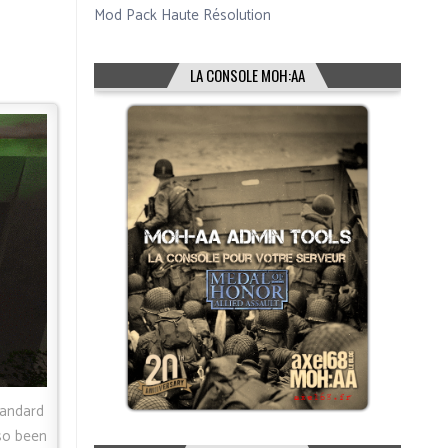
Mod Pack Haute Résolution
LA CONSOLE MOH:AA
tandard
so been