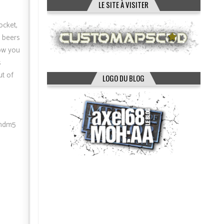
LE SITE À VISITER
ocket,
e beers
low you
s
ut of
LOGO DU BLOG
ohdm5