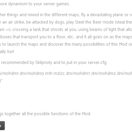
 more dynamism to your server games
.
r things and mixed in the different maps, fly a devastating plane or r
r an air strike, be attacked by dogs, play Steel the Beer mode (steal th
m ^^), crossing a tank that shoots at you, using beams of light that al
boxes that transport you to a floor, etc.. and it all goes on as the map
is to launch the maps and discover the many possibilities of this Mod o
lly fun!
n recommended by Sklipnoty and to put in your server.cfg:
 “dm/mohdm1 dm/mohdm3 m1l1 m2l2c dm/mohdm7 dm/mohdm2 dm/m
3”
gs together all the possible functions of the Mod.
s