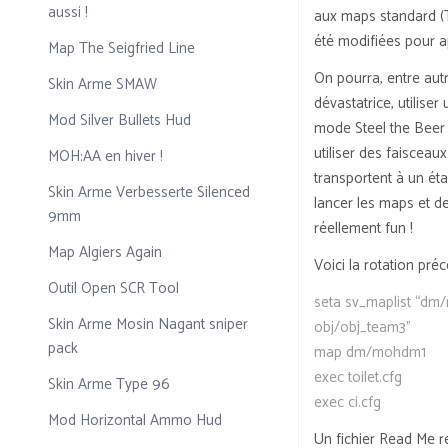
aussi !
aux maps standard (
été modifiées pour a
Map The Seigfried Line
On pourra, entre aut
Skin Arme SMAW
dévastatrice, utilise
Mod Silver Bullets Hud
mode Steel the Beer (
utiliser des faisceau
MOH:AA en hiver !
transportent à un étag
Skin Arme Verbesserte Silenced
lancer les maps et d
9mm
réellement fun !
Map Algiers Again
Voici la rotation pré
Outil Open SCR Tool
seta sv_maplist “
Skin Arme Mosin Nagant sniper
obj/obj_team3”
pack
map dm/mohdm1
exec toilet.cfg
Skin Arme Type 96
exec ci.cfg
Mod Horizontal Ammo Hud
Un fichier Read Me r