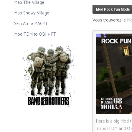
Map The Village
Mod Rock Fun Mods
Map Snowy Village
Vous trouverez le
Mo
Skin Arme MAC-11
Mod TDM to OBJ + FT
Here
is a big Mod f
maps (TDM and OBJ)