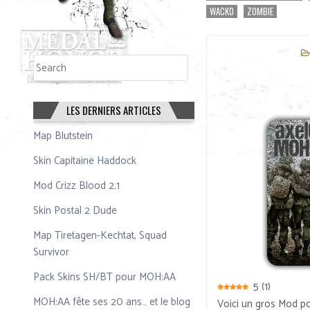
WACKO
ZOMBIE
Rechercher
Rechercher
LES DERNIERS ARTICLES
Map Blutstein
Skin Capitaine Haddock
Mod Crizz Blood 2.1
Skin Postal 2 Dude
Map Tiretagen-Kechtat, Squad
Survivor
Pack Skins SH/BT pour MOH:AA
5
(
1
)
MOH:AA fête ses 20 ans… et le blog
Voici un gros Mod p