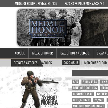
MEDAL OF HONOR : REVIVAL EDITION
PATCHS FR POUR MOH:AA/SH/BT
ACCUEIL
MEDAL OF HONOR
CALL OF DUTY / COD-UO
D-DAY / 
KIN CAPITAINE HADDOCK
DERNIERS ARTICLES
2022-05-17
MOD CRIZZ BLOOD 2.1
2022-0
$OR
6 JUIN 1944
A.K.
BAND OF BROTHERS
BLOO
CHROMOBLASTE
CYPHER
HERR_KRUGER
JV_MAP
MOD CONVERSION TOTALE