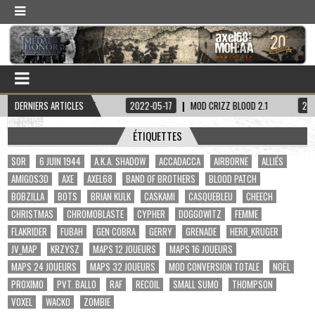
INE HADDOCK
DERNIERS ARTICLES
2022-05-17
MOD CRIZZ BLOOD 2.1
2022-05-01
ÉTIQUETTES
$OR
6 JUIN 1944
A.K.A. SHADOW
ACCADACCA
AIRBORNE
ALLIÉS
AMIGOS3D
AXE
AXEL68
BAND OF BROTHERS
BLOOD PATCH
BOBZILLA
BOTS
BRIAN KULK
CASKAMI
CASQUEBLEU
CHEECH
CHRISTMAS
CHROMOBLASTE
CYPHER
DOGGOWITZ
FEMME
FLAKRIDER
FUBAH
GEN COBRA
GERRY
GRENADE
HERR_KRUGER
JV_MAP
KRZYSZ
MAPS 12 JOUEURS
MAPS 16 JOUEURS
MAPS 24 JOUEURS
MAPS 32 JOUEURS
MOD CONVERSION TOTALE
NOËL
PROXIMO
PVT. BALLO
RAF
RECOIL
SMALL SUMO
THOMPSON
VOXEL
WACKO
ZOMBIE