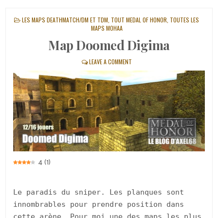
POSTED
LES MAPS DEATHMATCH/DM ET TDM
,
TOUT MEDAL OF HONOR
,
TOUTES LES
IN
MAPS MOHAA
Map Doomed Digima
LEAVE A COMMENT
4
(
1
)
Le paradis du sniper. Les planques sont
innombrables pour prendre position dans
cette arène. Pour moi une des maps les plus