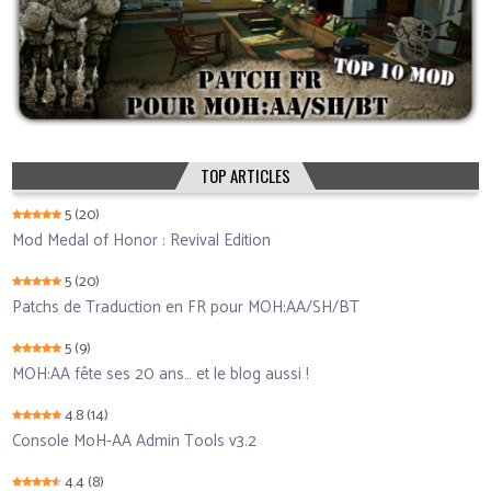
TOP ARTICLES
5
(20)
Mod Medal of Honor : Revival Edition
5
(20)
Patchs de Traduction en FR pour MOH:AA/SH/BT
5
(9)
MOH:AA fête ses 20 ans… et le blog aussi !
4.8
(14)
Console MoH-AA Admin Tools v3.2
4.4
(8)