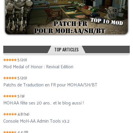
TOP ARTICLES
5
(20)
Mod Medal of Honor : Revival Edition
5
(20)
Patchs de Traduction en FR pour MOH:AA/SH/BT
5
(9)
MOH:AA fête ses 20 ans… et le blog aussi !
4.8
(14)
Console MoH-AA Admin Tools v3.2
4.4
(8)