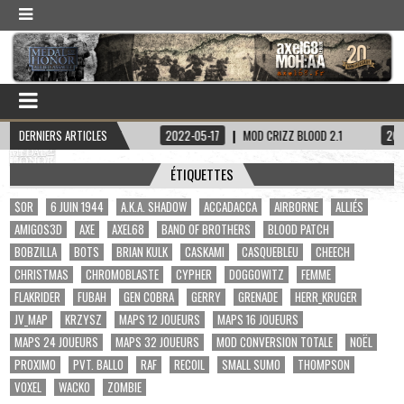
INE HADDOCK
DERNIERS ARTICLES
2022-05-17
MOD CRIZZ BLOOD 2.1
2022-05-01
ÉTIQUETTES
$OR
6 JUIN 1944
A.K.A. SHADOW
ACCADACCA
AIRBORNE
ALLIÉS
AMIGOS3D
AXE
AXEL68
BAND OF BROTHERS
BLOOD PATCH
BOBZILLA
BOTS
BRIAN KULK
CASKAMI
CASQUEBLEU
CHEECH
CHRISTMAS
CHROMOBLASTE
CYPHER
DOGGOWITZ
FEMME
FLAKRIDER
FUBAH
GEN COBRA
GERRY
GRENADE
HERR_KRUGER
JV_MAP
KRZYSZ
MAPS 12 JOUEURS
MAPS 16 JOUEURS
MAPS 24 JOUEURS
MAPS 32 JOUEURS
MOD CONVERSION TOTALE
NOËL
PROXIMO
PVT. BALLO
RAF
RECOIL
SMALL SUMO
THOMPSON
VOXEL
WACKO
ZOMBIE