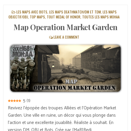
POSTED
LES MAPS AVEC BOTS
,
LES MAPS DEATHMATCH/DM ET TDM
,
LES MAPS
IN
OBJECTIF/OBJ
,
TOP MAPS
,
TOUT MEDAL OF HONOR
,
TOUTES LES MAPS MOHAA
Map Operation Market Garden
LEAVE A COMMENT
5
(
1
)
Revivez l’épopée des troupes Alliées et l’Opération Market
Garden. Une ville en ruine, un décor qui vous plonge dans
l’action et une excellente jouabilité. Réaliste à souhait. En
version DM, OBJ et Bots. Crée par [MaR]Redi.