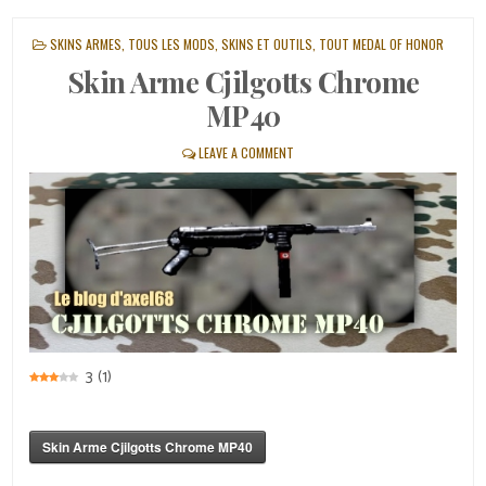
POSTED
SKINS ARMES
,
TOUS LES MODS, SKINS ET OUTILS
,
TOUT MEDAL OF HONOR
IN
Skin Arme Cjilgotts Chrome
MP40
LEAVE A COMMENT
3
(
1
)
Skin Arme Cjilgotts Chrome MP40