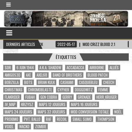
PITAINE HADDOCK
DERNIERS ARTICLES
2022-05-17
MOD CRIZZ BLOOD 2.1
2022-05-01
ÉTIQUETTES
$OR
6 JUIN 1944
A.K.A. SHADOW
ACCADACCA
AIRBORNE
ALLIÉS
AMIGOS3D
AXE
AXEL68
BAND OF BROTHERS
BLOOD PATCH
BOBZILLA
BOTS
BRIAN KULK
CASKAMI
CASQUEBLEU
CHEECH
CHRISTMAS
CHROMOBLASTE
CYPHER
DOGGOWITZ
FEMME
FLAKRIDER
FUBAH
GEN COBRA
GERRY
GRENADE
HERR_KRUGER
JV_MAP
KRZYSZ
MAPS 12 JOUEURS
MAPS 16 JOUEURS
MAPS 24 JOUEURS
MAPS 32 JOUEURS
MOD CONVERSION TOTALE
NOËL
PROXIMO
PVT. BALLO
RAF
RECOIL
SMALL SUMO
THOMPSON
VOXEL
WACKO
ZOMBIE