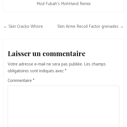
Mod Fubah’s MohHand Remix
Navigation
← Skin Cracko Whore
Skin Arme Recoil Factor grenades →
de
l’article
Laisser un commentaire
Votre adresse e-mail ne sera pas publiée.
Les champs
obligatoires sont indiqués avec
*
Commentaire
*