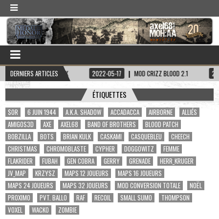
ITAINE HADDOCK
DERNIERS ARTICLES
2022-05-17
MOD CRIZZ BLOOD 2.1
2022-05-01
ÉTIQUETTES
$OR
6 JUIN 1944
A.K.A. SHADOW
ACCADACCA
AIRBORNE
ALLIÉS
AMIGOS3D
AXE
AXEL68
BAND OF BROTHERS
BLOOD PATCH
BOBZILLA
BOTS
BRIAN KULK
CASKAMI
CASQUEBLEU
CHEECH
CHRISTMAS
CHROMOBLASTE
CYPHER
DOGGOWITZ
FEMME
FLAKRIDER
FUBAH
GEN COBRA
GERRY
GRENADE
HERR_KRUGER
JV_MAP
KRZYSZ
MAPS 12 JOUEURS
MAPS 16 JOUEURS
MAPS 24 JOUEURS
MAPS 32 JOUEURS
MOD CONVERSION TOTALE
NOËL
PROXIMO
PVT. BALLO
RAF
RECOIL
SMALL SUMO
THOMPSON
VOXEL
WACKO
ZOMBIE