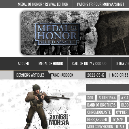
MEDAL OF HONOR : REVIVAL EDITION
PATCHS FR POUR MOH:AA/SH/BT
ACCUEIL
MEDAL OF HONOR
CALL OF DUTY / COD-UO
D-DAY / 
6-15
SKIN CAPITAINE HADDOCK
DERNIERS ARTICLES
2022-05-17
MOD CRIZZ BLOOD 2.1
$OR
6 JUIN 1944
A.K.
BAND OF BROTHERS
BLOO
CHROMOBLASTE
CYPHER
HERR_KRUGER
JV_MAP
MOD CONVERSION TOTALE