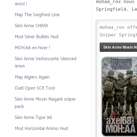
mohaa_rox nous
aussi !
Springfield. L
Map The Seigfried Line
Skin Arme SMAW
mohaa_rox off
Sniper Spring
Mod Silver Bullets Hud
MOH:AA en hiver !
Skin Arme Mosin Na
Skin Arme Verbesserte Silenced
9mm
Map Algiers Again
Outil Open SCR Tool
Skin Arme Mosin Nagant sniper
pack
Skin Arme Type 96
Mod Horizontal Ammo Hud