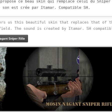
 propose ce beau skin qui remplace celui du Sniper
e son est crée par Itamar. Compatible SH.
ers us this beautiful skin that replaces that of t
field. The sound is created by Itamar. SH compatib
gant Sniper Rifle