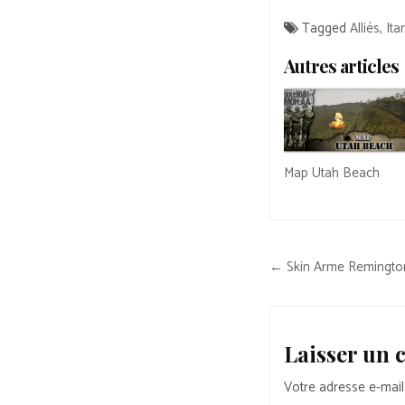
Tagged
Alliés
,
Ita
Autres articles
Map Utah Beach
Navigation
← Skin Arme Remingto
de
l’article
Laisser un
Votre adresse e-mail