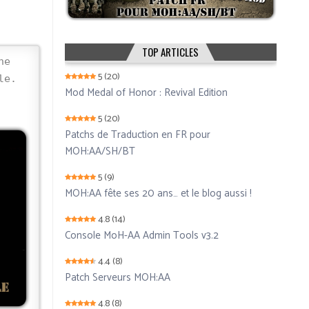
TOP ARTICLES
he
5
(20)
le.
Mod Medal of Honor : Revival Edition
5
(20)
Patchs de Traduction en FR pour
MOH:AA/SH/BT
5
(9)
MOH:AA fête ses 20 ans… et le blog aussi !
4.8
(14)
Console MoH-AA Admin Tools v3.2
4.4
(8)
Patch Serveurs MOH:AA
4.8
(8)