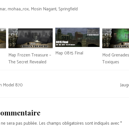
mar
,
mohaa_rox
,
Mosin Nagant
,
Springfield
Map 0815 Final
Map Frozen Treasure –
Mod Grenade
The Secret Revealed
Toxiques
n Model 870
Jaug
 commentaire
 ne sera pas publiée.
Les champs obligatoires sont indiqués avec
*