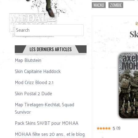
WACKO
ZOMBIE
Rechercher
Rechercher
Sk
LES DERNIERS ARTICLES
Map Blutstein
Skin Capitaine Haddock
Mod Crizz Blood 2.1
Skin Postal 2 Dude
Map Tiretagen-Kechtat, Squad
Survivor
Pack Skins SH/BT pour MOH:AA
5
(
1
)
MOH:AA fête ses 20 ans… et le blog