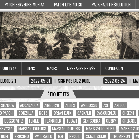
PATCH SERVEURS MOH:AA
PATCH 1.11B NO CD
PACK HAUTE RÉSOLUTION
6 JUIN 1944
LIENS
TRACES
MESSAGES PRIVÉS
CONNEXION
2022-05-01
SKIN POSTAL 2 DUDE
2022-03-24
MAP TIRETAGEN-KE
ÉTIQUETTES
A. SHADOW
ACCADACCA
AIRBORNE
ALLIÉS
AMIGOS3D
AXE
AXEL68
D PATCH
BOBZILLA
BOTS
BRIAN KULK
CASKAMI
CASQUEBLEU
CHEECH
DOGGOWITZ
FEMME
FLAKRIDER
FUBAH
GEN COBRA
GERRY
GRENADE
KRZYSZ
MAPS 12 JOUEURS
MAPS 16 JOUEURS
MAPS 24 JOUEURS
MAPS 32 J
NOËL
PROXIMO
PVT. BALLO
RAF
RECOIL
SMALL SUMO
THOMPSON
V