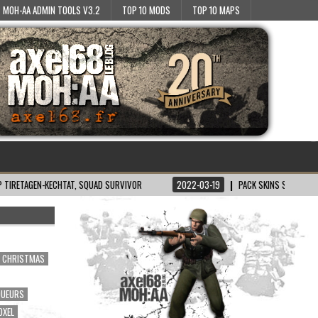
MOH-AA ADMIN TOOLS V3.2
TOP 10 MODS
TOP 10 MAPS
CHTAT, SQUAD SURVIVOR
2022-03-19
PACK SKINS SH/BT POUR MOH:AA
CHRISTMAS
OUEURS
OXEL