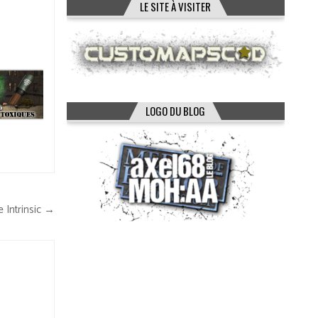
LE SITE À VISITER
LOGO DU BLOG
s
e Intrinsic →