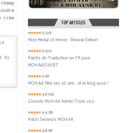
 champ
eindre
e crée
TOP ARTICLES
5
(20)
Mod Medal of Honor : Revival Edition
ld
5
(20)
Patchs de Traduction en FR pour
d by
MOH:AA/SH/BT
5
(9)
MOH:AA fête ses 20 ans… et le blog aussi !
4.8
(14)
Console MoH-AA Admin Tools v3.2
4.4
(8)
Patch Serveurs MOH:AA
4.8
(8)