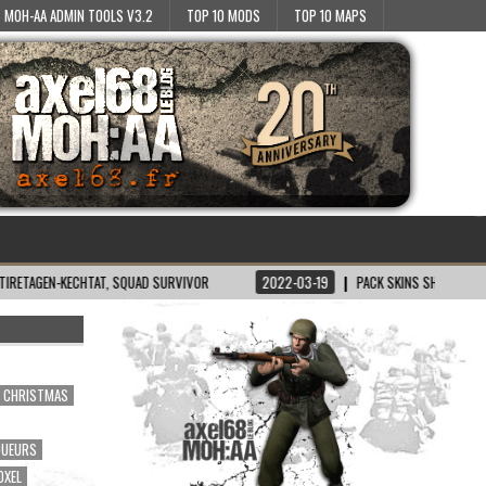
MOH-AA ADMIN TOOLS V3.2
TOP 10 MODS
TOP 10 MAPS
KECHTAT, SQUAD SURVIVOR
2022-03-19
PACK SKINS SH/BT POUR MOH:AA
CHRISTMAS
OUEURS
OXEL