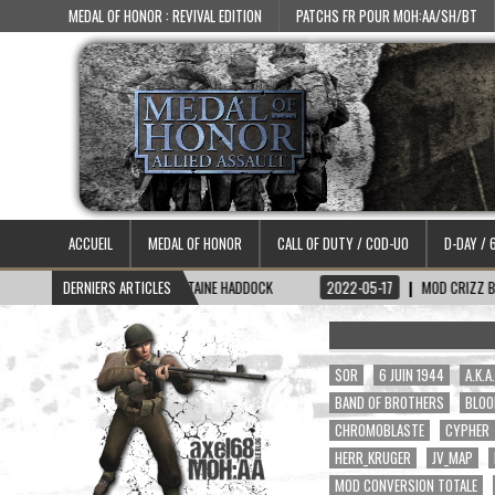
MEDAL OF HONOR : REVIVAL EDITION
PATCHS FR POUR MOH:AA/SH/BT
ACCUEIL
MEDAL OF HONOR
CALL OF DUTY / COD-UO
D-DAY / 
-06-15
DERNIERS ARTICLES
SKIN CAPITAINE HADDOCK
2022-05-17
MOD CRIZZ BLOOD 2.1
$OR
6 JUIN 1944
A.K.
BAND OF BROTHERS
BLOO
CHROMOBLASTE
CYPHER
HERR_KRUGER
JV_MAP
MOD CONVERSION TOTALE