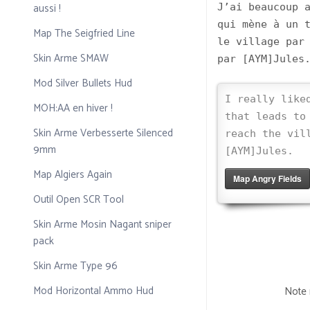
aussi !
J’ai beaucoup 
qui mène à un 
Map The Seigfried Line
le village par
Skin Arme SMAW
par [AYM]Jules
Mod Silver Bullets Hud
I really like
MOH:AA en hiver !
that leads to
Skin Arme Verbesserte Silenced
reach the vil
9mm
[AYM]Jules.
Map Algiers Again
Map Angry Fields
Outil Open SCR Tool
Skin Arme Mosin Nagant sniper
pack
Skin Arme Type 96
Mod Horizontal Ammo Hud
Note 