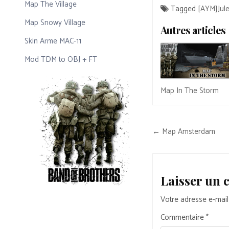
Map The Village
Tagged
[AYM]Jul
Map Snowy Village
Autres articles
Skin Arme MAC-11
Mod TDM to OBJ + FT
Map In The Storm
Navigation
← Map Amsterdam
de
l’article
Laisser un
Votre adresse e-mail
Commentaire
*