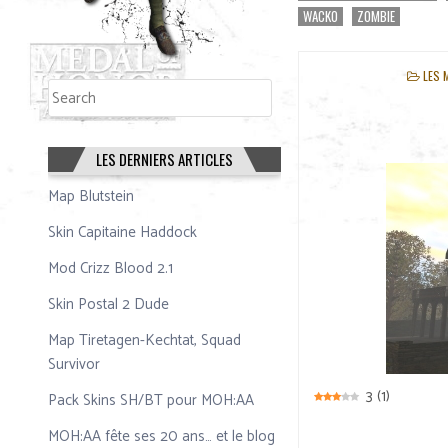
WACKO
ZOMBIE
POS
LES 
Rechercher
IN
Rechercher
LES DERNIERS ARTICLES
Map Blutstein
Skin Capitaine Haddock
Mod Crizz Blood 2.1
Skin Postal 2 Dude
Map Tiretagen-Kechtat, Squad
Survivor
3
(
1
)
Pack Skins SH/BT pour MOH:AA
MOH:AA fête ses 20 ans… et le blog