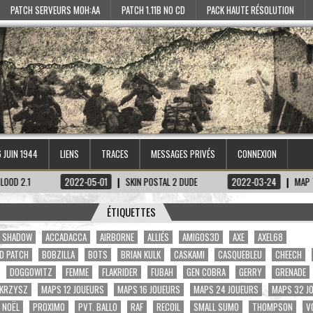
PATCH SERVEURS MOH:AA
PATCH 1.11B NO CD
PACK HAUTE RÉSOLUTION
6 JUIN 1944
LIENS
TRACES
MESSAGES PRIVÉS
CONNEXION
2022-05-01
SKIN POSTAL 2 DUDE
2022-03-24
MAP TIRETAGEN-
ÉTIQUETTES
A. SHADOW
ACCADACCA
AIRBORNE
ALLIÉS
AMIGOS3D
AXE
AXEL68
D PATCH
BOBZILLA
BOTS
BRIAN KULK
CASKAMI
CASQUEBLEU
CHEECH
DOGGOWITZ
FEMME
FLAKRIDER
FUBAH
GEN COBRA
GERRY
GRENADE
KRZYSZ
MAPS 12 JOUEURS
MAPS 16 JOUEURS
MAPS 24 JOUEURS
MAPS 32 J
NOËL
PROXIMO
PVT. BALLO
RAF
RECOIL
SMALL SUMO
THOMPSON
V