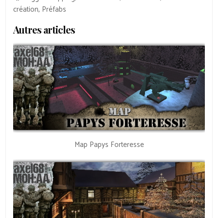
création
,
Préfabs
Autres articles
Map Papys Forteresse