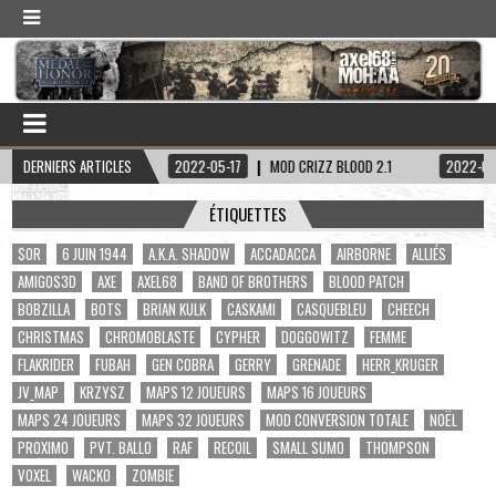
 HADDOCK
DERNIERS ARTICLES
2022-05-17
MOD CRIZZ BLOOD 2.1
2022-05-01
SKIN
ÉTIQUETTES
$OR
6 JUIN 1944
A.K.A. SHADOW
ACCADACCA
AIRBORNE
ALLIÉS
AMIGOS3D
AXE
AXEL68
BAND OF BROTHERS
BLOOD PATCH
BOBZILLA
BOTS
BRIAN KULK
CASKAMI
CASQUEBLEU
CHEECH
CHRISTMAS
CHROMOBLASTE
CYPHER
DOGGOWITZ
FEMME
FLAKRIDER
FUBAH
GEN COBRA
GERRY
GRENADE
HERR_KRUGER
JV_MAP
KRZYSZ
MAPS 12 JOUEURS
MAPS 16 JOUEURS
MAPS 24 JOUEURS
MAPS 32 JOUEURS
MOD CONVERSION TOTALE
NOËL
PROXIMO
PVT. BALLO
RAF
RECOIL
SMALL SUMO
THOMPSON
VOXEL
WACKO
ZOMBIE