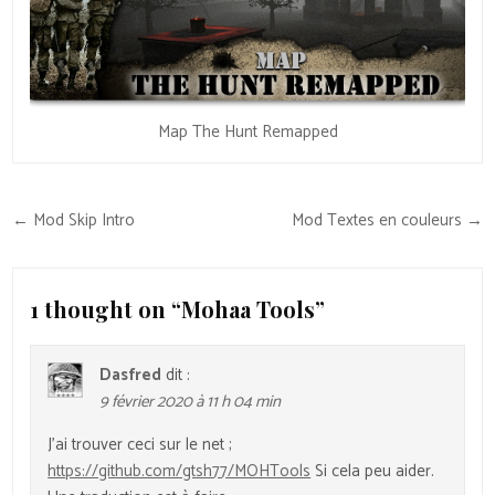
Map The Hunt Remapped
Navigation
← Mod Skip Intro
Mod Textes en couleurs →
de
l’article
1 thought on “
Mohaa Tools
”
Dasfred
dit :
9 février 2020 à 11 h 04 min
J’ai trouver ceci sur le net ;
https://github.com/gtsh77/MOHTools
Si cela peu aider.